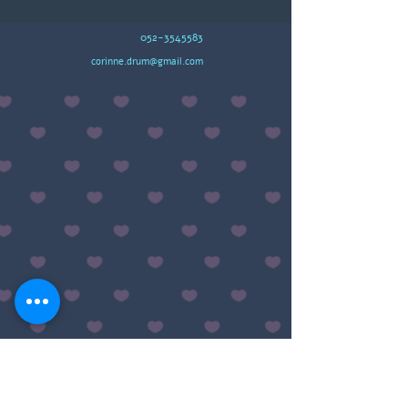
052-3545583
corinne.drum@gmail.com