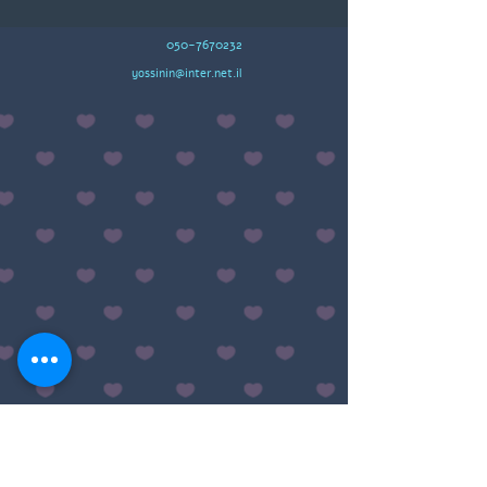
050-7670232
yossinin@inter.net.il