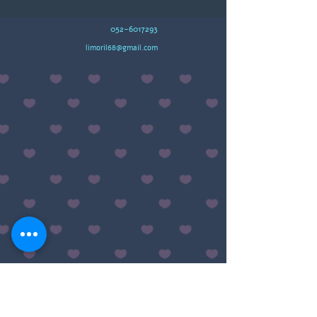
052-6017293
limoril68@gmail.com