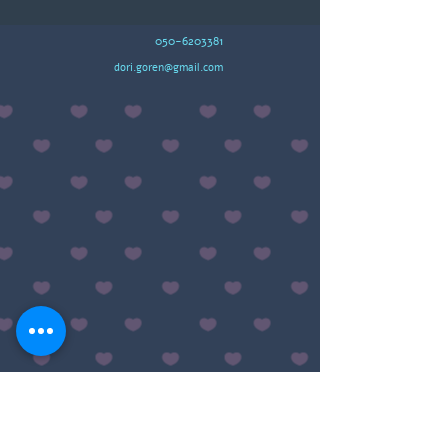
050-6203381
dori.goren@gmail.com