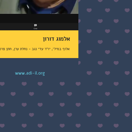
אלמוג דורון
אלוף במיל׳, יו״ר עדי נגב - נחלת ערן, חתן פר
www.adi-il.org